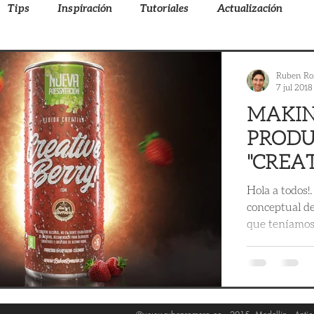
Tips
Inspiración
Tutoriales
Actualización
Ruben Ro
7 jul 2018
MAKIN
PRODU
"CREAT
Hola a todos!
conceptual de
que teníamos