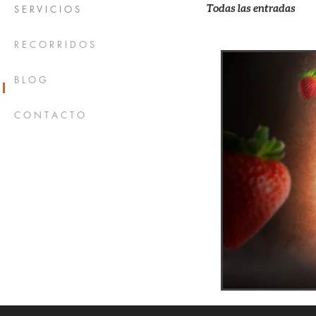
Todas las entradas
S E R V I C I O S
R E C O R R I D O S
B L O G
C O N T A C T O