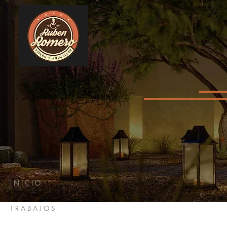
I N I C I O
T R A B A J O S