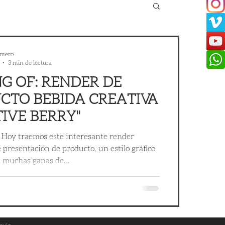
mero
3 min de lectura
G OF: RENDER DE
CTO BEBIDA CREATIVA
IVE BERRY"
. Hoy traemos este interesante render
 presentación de producto, un estilo gráfico
 muchas ganas de...