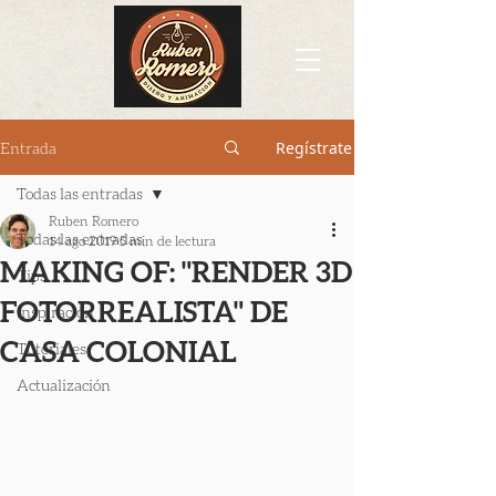
Regístrate
Entrada
Todas las entradas
Ruben Romero
Todas las entradas
14 ago 2019
5 min de lectura
MAKING OF: "RENDER 3D
Tips
FOTORREALISTA" DE
Inspiración
CASA COLONIAL
Tutoriales
Actualización