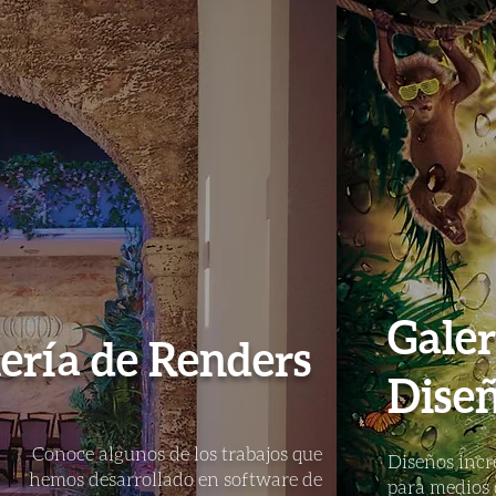
Galer
ería de Renders
Diseñ
Conoce algunos de los trabajos que
Diseños incr
hemos desarrollado en software de
para medios 