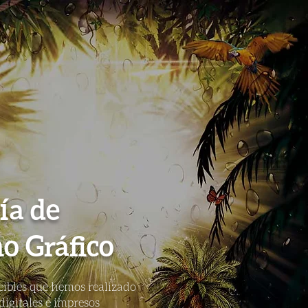
ía de
o Gráfico
eibles que hemos realizado
digitales e impresos