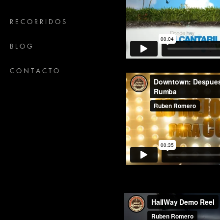
R E C O R R I D O S
B L O G
C O N T A C T O