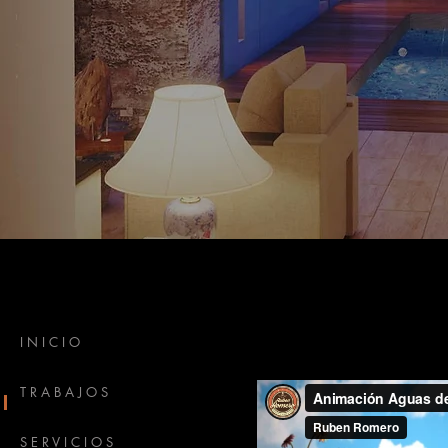
I N I C I O
T R A B A J O S
S E R V I C I O S