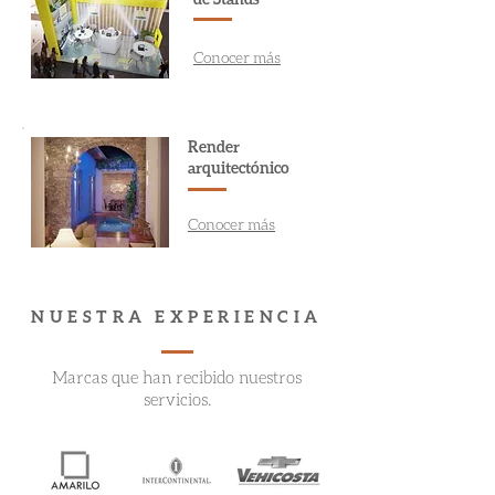
Conocer más
Render
arquitectónico
Conocer más
NUESTRA EXPERIENCIA
Marcas que han recibido nuestros
servicios.