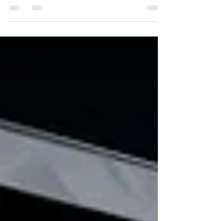
con un nuevo render en Medellín y hoy
empezamos con un nuevo "Making of". Esta
corta animación...