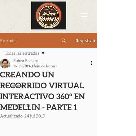
Regístrate
Entrada
Todas las entradas
Ruben Romero
Todas las entradas
16 jul 2019
3 min de lectura
CREANDO UN
Tips
RECORRIDO VIRTUAL
Inspiración
INTERACTIVO 360° EN
Tutoriales
MEDELLIN - PARTE 1
Actualización
Actualizado:
24 jul 2019