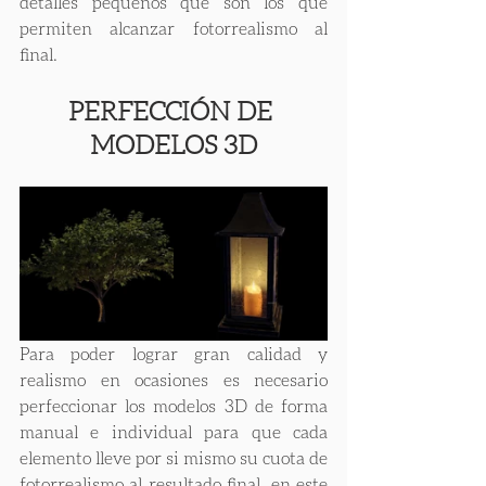
detalles pequeños que son los que 
permiten alcanzar fotorrealismo al 
final.
PERFECCIÓN DE 
MODELOS 3D
Para poder lograr gran calidad y 
realismo en ocasiones es necesario 
perfeccionar los modelos 3D de forma 
manual e individual para que cada 
elemento lleve por si mismo su cuota de 
fotorrealismo al resultado final, en este 