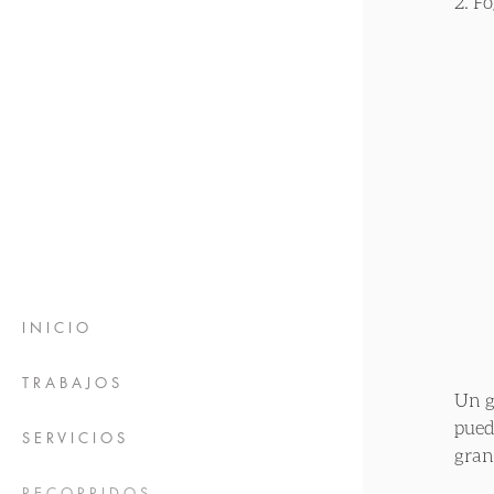
2. F
I N I C I O
T R A B A J O S
Un g
pued
S E R V I C I O S
gran
R E C O R R I D O S