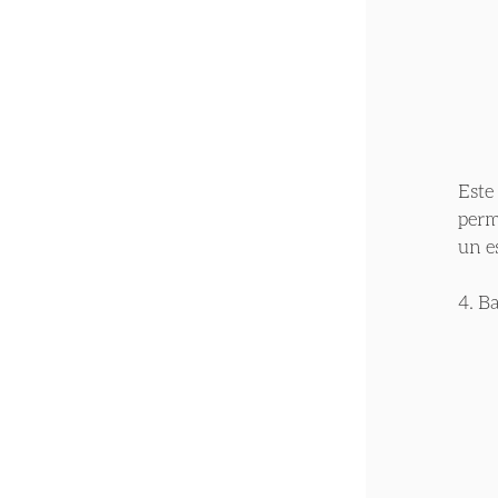
Este
perm
un e
4. B