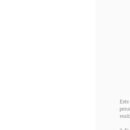
Este
pens
real