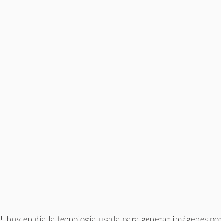
!
, hoy en día la tecnología usada para generar imágenes 