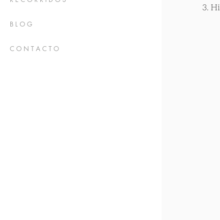
3. H
B L O G
C O N T A C T O