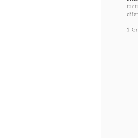
tant
dife
1. G