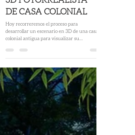
Ruben Romero
14 ago 2019
5 min de lectura
MAKING OF: "RENDER
3D FOTORREALISTA"
DE CASA COLONIAL
Hoy recorreremos el proceso para
desarrollar un escenario en 3D de una casa
colonial antigua para visualizar su
restauración