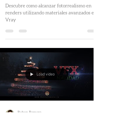
Ruben Romero
25 jul 2018
3 min de lectura
| TIPS DE
FOTORREALISMO | USO
DE MATERIALES
AVANZADOS EN V-RAY
Descubre como alcanzar fotorrealismo en
renders utilizando materiales avanzados en
Vray